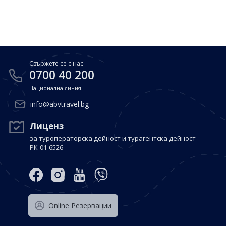
Почивки в Малдиви
Общи условия
Полезна информация
Почивки в Испания
Фирмени данни
Почивки в Италия
Политика за поверителност
Свържете се с нас
Контакти
Почивки в Доминиканска република
0700 40 200
Национална линия
Почивки в Дубай
Вход за агенти
info@abvtravel.bg
Почивка в Мексико
Оnline Резервации
Лиценз
за туроператорска дейност и турагентска дейност
Свържете се с нас
РК-01-6526
0700 40 200
Оnline Резервации