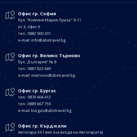
Офис гр. София
бул. "Княгиня Мария Луиза"
9-11
ет.3, офис 6
тел.: 0882 900 201
е-mail:
info@abvtravel.bg
Офис гр. Велико Търново
бул. „България“
№ 8
тел.: 0887 823 689
е-mail:
vtarnovo@abvtravel.bg
Офис гр. Бургас
тел.: 0876 604 413
тел.: 0889 667 759
е-mail:
burgas@abvtravel.bg
Офис гр. Кърджали
Автогара ХХ1 век
(на входа на Автогарата)