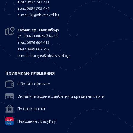
тел.: 0897 747 371
тел.: 0897 303 474
е-mail:
kj@abvtravel.bg
Офис гр. Несебър
ул. Отец Паисий № 16
тел.: 0876 604 413
тел.: 0889 667 759
е-mail:
burgas@abvtravel.bg
Приемaме плащания
В брой в офисите
Онлайн плащане с дебитни и кредитни карти
По банков път
Плащания с EasyPay