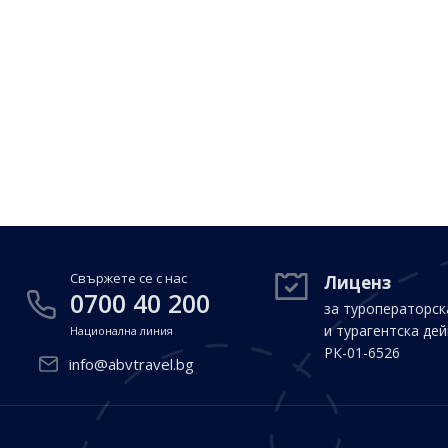
Свържете се с нас
Лиценз
0700 40 200
за туроператорск
и турагентска де
Национална линия
РК-01-6526
info@abvtravel.bg