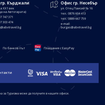
 гр. Кърджали
Офис гр. Несебър
а ХХ1 век
ул. Отец Паисий № 16
да на Автогарата)
тел.: 0876 604 413
97 747 371
тел.: 0889 667 759
97 303 474
е-mail:
j@abvtravel.bg
burgas@abvtravel.bg
По банков път
Плащания с EasyPay
нтакти
на за Туризма може да получите в нашите офиси.