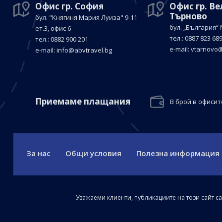
Офис гр. София
Офис гр. В
Търново
бул. "Княгиня Мария Луиза"
9-11
бул. „България“
ет.3, офис 6
тел.: 0887 823 68
тел.: 0882 900 201
е-mail:
vtarnovo@
е-mail:
info@abvtravel.bg
Приемaме плащания
В брой в офисит
За нас
Общи условия
Полезна информация
Уважаеми клиенти, публикациите на този сайт с