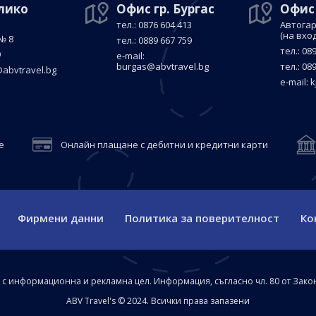
елико
Офис гр. Бургас
Офис
тел.: 0876 604 413
Автогар
(на вхо
№ 8
тел.: 0889 667 759
тел.: 08
9
е-mail:
burgas@abvtravel.bg
тел.: 08
abvtravel.bg
е-mail:
k
е
Онлайн плащане с дебитни и кредитни карти
Фирмени данни
Политика за поверителност
Ко
а с информационна и рекламна цел. Информация, съгласно чл. 80 от Зако
ABV Travel's © 2024. Всички права запазени