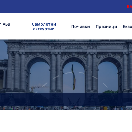
ВАЖН
т АБВ
Самолетни
Почивки
Празници
Екз
екскурзии