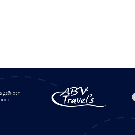
а дейност
йност