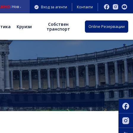
О
: Нов адрес на офис София: бул. "Княгиня Мария Луиза" 9-11 ет.3;
Вход за агенти
Контакти
Собствен
отика
Круизи
Оnline Резервации
транспорт