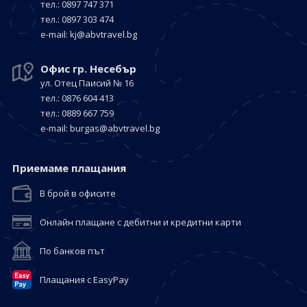
тел.: 0897 747 371
тел.: 0897 303 474
е-mail:
kj@abvtravel.bg
Офис гр. Несебър
ул. Отец Паисий № 16
тел.: 0876 604 413
тел.: 0889 667 759
е-mail:
burgas@abvtravel.bg
Приемaме плащания
В брой в офисите
Онлайн плащане с дебитни и кредитни карти
По банков път
Плащания с EasyPay