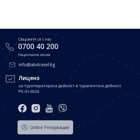
Почивки в Малдиви
Общи условия
Полезна информация
Почивки в Испания
Фирмени данни
Почивки в Италия
Политика за поверителност
Свържете се с нас
Контакти
Почивки в Доминиканска република
0700 40 200
Национална линия
Почивки в Дубай
Вход за агенти
info@abvtravel.bg
Почивка в Мексико
Оnline Резервации
Лиценз
за туроператорска дейност и турагентска дейност
Свържете се с нас
РК-01-6526
0700 40 200
Оnline Резервации