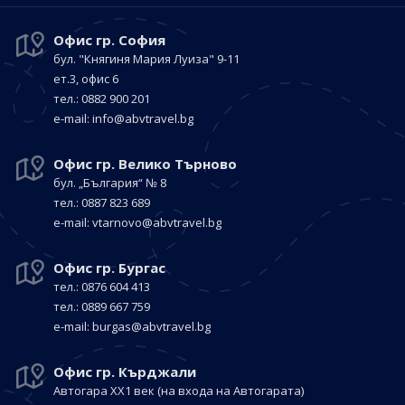
Офис гр. София
бул. "Княгиня Мария Луиза"
9-11
ет.3, офис 6
тел.: 0882 900 201
е-mail:
info@abvtravel.bg
Офис гр. Велико Търново
бул. „България“
№ 8
тел.: 0887 823 689
е-mail:
vtarnovo@abvtravel.bg
Офис гр. Бургас
тел.: 0876 604 413
тел.: 0889 667 759
е-mail:
burgas@abvtravel.bg
Офис гр. Кърджали
Автогара ХХ1 век
(на входа на Автогарата)