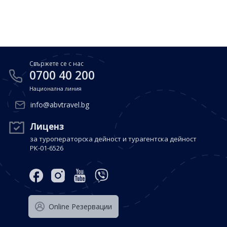
Почивки в Малдиви
Общи условия
Полезна информация
Почивки в Испания
Фирмени данни
Почивки в Италия
Политика за поверителност
Свържете се с нас
Контакти
Почивки в Доминиканска република
0700 40 200
Национална линия
Почивки в Дубай
Вход за агенти
info@abvtravel.bg
Почивка в Мексико
Оnline Резервации
Лиценз
за туроператорска дейност и турагентска дейност
Свържете се с нас
РК-01-6526
0700 40 200
Оnline Резервации