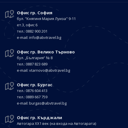
Офис гр. София
бул. "Княгиня Мария Луиза"
9-11
ет.3, офис 6
тел.: 0882 900 201
е-mail:
info@abvtravel.bg
Офис гр. Велико Търново
бул. „България“
№ 8
тел.: 0887 823 689
е-mail:
vtarnovo@abvtravel.bg
Офис гр. Бургас
тел.: 0876 604 413
тел.: 0889 667 759
е-mail:
burgas@abvtravel.bg
Офис гр. Кърджали
Автогара ХХ1 век
(на входа на Автогарата)