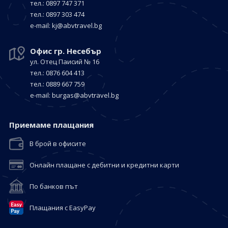
тел.: 0897 747 371
тел.: 0897 303 474
е-mail:
kj@abvtravel.bg
Офис гр. Несебър
ул. Отец Паисий № 16
тел.: 0876 604 413
тел.: 0889 667 759
е-mail:
burgas@abvtravel.bg
Приемaме плащания
В брой в офисите
Онлайн плащане с дебитни и кредитни карти
По банков път
Плащания с EasyPay