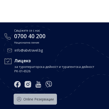
Почивки в Малдиви
Общи условия
Полезна информация
Почивки в Испания
Фирмени данни
Почивки в Италия
Политика за поверителност
Свържете се с нас
Контакти
Почивки в Доминиканска република
0700 40 200
Национална линия
Почивки в Дубай
Вход за агенти
info@abvtravel.bg
Почивка в Мексико
Оnline Резервации
Лиценз
за туроператорска дейност и турагентска дейност
Свържете се с нас
РК-01-6526
0700 40 200
Оnline Резервации