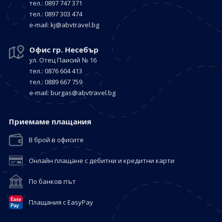
тел.: 0897 747 371
тел.: 0897 303 474
е-mail:
kj@abvtravel.bg
Офис гр. Несебър
ул. Отец Паисий № 16
тел.: 0876 604 413
тел.: 0889 667 759
е-mail:
burgas@abvtravel.bg
Приемaме плащания
В брой в офисите
Онлайн плащане с дебитни и кредитни карти
По банков път
Плащания с EasyPay