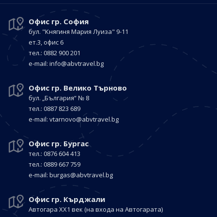
Офис гр. София
бул. "Княгиня Мария Луиза"
9-11
ет.3, офис 6
тел.: 0882 900 201
е-mail:
info@abvtravel.bg
Офис гр. Велико Търново
бул. „България“
№ 8
тел.: 0887 823 689
е-mail:
vtarnovo@abvtravel.bg
Офис гр. Бургас
тел.: 0876 604 413
тел.: 0889 667 759
е-mail:
burgas@abvtravel.bg
Офис гр. Кърджали
Автогара ХХ1 век
(на входа на Автогарата)