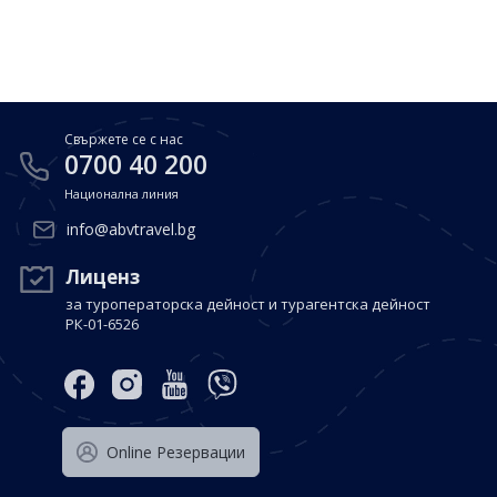
Почивки в Малдиви
Общи условия
Полезна информация
Почивки в Испания
Фирмени данни
Почивки в Италия
Политика за поверителност
Свържете се с нас
Контакти
Почивки в Доминиканска република
0700 40 200
Национална линия
Почивки в Дубай
Вход за агенти
info@abvtravel.bg
Почивка в Мексико
Оnline Резервации
Лиценз
за туроператорска дейност и турагентска дейност
Свържете се с нас
РК-01-6526
0700 40 200
Оnline Резервации