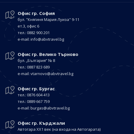
Офис гр. София
бул. "Княгиня Мария Луиза"
9-11
ет.3, офис 6
тел.: 0882 900 201
е-mail:
info@abvtravel.bg
Офис гр. Велико Търново
бул. „България“
№ 8
тел.: 0887 823 689
е-mail:
vtarnovo@abvtravel.bg
Офис гр. Бургас
тел.: 0876 604 413
тел.: 0889 667 759
е-mail:
burgas@abvtravel.bg
Офис гр. Кърджали
Автогара ХХ1 век
(на входа на Автогарата)