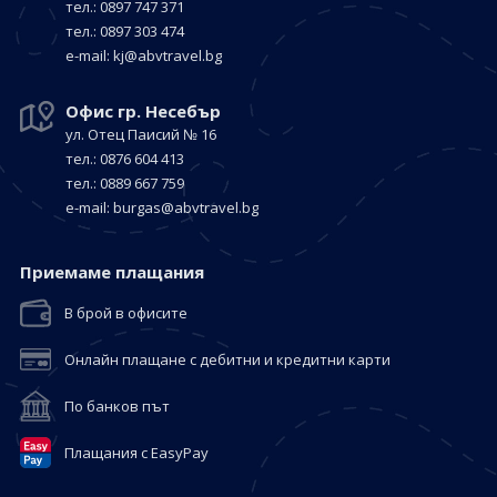
тел.: 0897 747 371
тел.: 0897 303 474
е-mail:
kj@abvtravel.bg
Офис гр. Несебър
ул. Отец Паисий № 16
тел.: 0876 604 413
тел.: 0889 667 759
е-mail:
burgas@abvtravel.bg
Приемaме плащания
В брой в офисите
Онлайн плащане с дебитни и кредитни карти
По банков път
Плащания с EasyPay