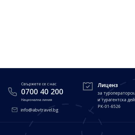
Свържете се с нас
Лиценз
0700 40 200
за туроператорск
и турагентска де
Национална линия
РК-01-6526
info@abvtravel.bg