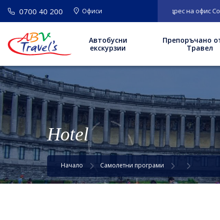
0700 40 200
ВАЖНО
: Нов адрес на офис София: 
Офиси
Автобусни
Препоръчано о
екскурзии
Травел
Hotel
Начало
Самолетни програми