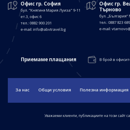
Офис гр. София
Офис гр. В
Търново
бул. "Княгиня Мария Луиза"
9-11
бул. „България“
ет.3, офис 6
тел.: 0887 823 68
тел.: 0882 900 201
е-mail:
vtarnovo@
е-mail:
info@abvtravel.bg
Приемaме плащания
В брой в офисит
За нас
Общи условия
Полезна информация
Уважаеми клиенти, публикациите на този сайт с