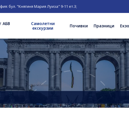
бул. "Княгиня Мария Луиза" 9-11 ет.3;
т АБВ
Самолетни
Почивки
Празници
Екз
екскурзии