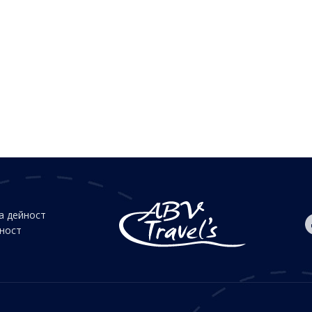
а дейност
йност