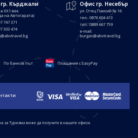
 гр. Кърджали
Офис гр. Несебър
а ХХ1 век
ул. Отец Паисий № 16
да на Автогарата)
тел.: 0876 604 413
97 747 371
тел.: 0889 667 759
97 303 474
е-mail:
j@abvtravel.bg
burgas@abvtravel.bg
По банков път
Плащания с EasyPay
нтакти
на за Туризма може да получите в нашите офиси.