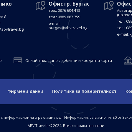
елико
Офис гр. Бургас
Офис
тел.: 0876 604 413
Автогар
(на вхо
№ 8
тел.: 0889 667 759
тел.: 08
9
е-mail:
burgas@abvtravel.bg
тел.: 08
abvtravel.bg
е-mail:
k
е
Онлайн плащане с дебитни и кредитни карти
Фирмени данни
Политика за поверителност
Ко
а с информационна и рекламна цел. Информация, съгласно чл. 80 от Зако
ABV Travel's © 2024. Всички права запазени