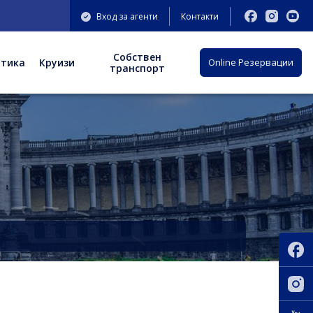
Вход за агенти
Контакти
Собствен
отика
Круизи
Оnline Резервации
транспорт