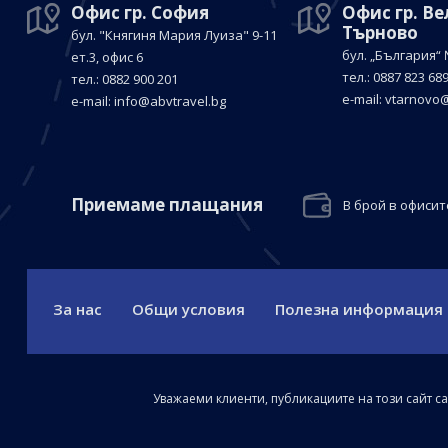
Офис гр. София
Офис гр. В
Търново
бул. "Княгиня Мария Луиза"
9-11
бул. „България“
ет.3, офис 6
тел.: 0887 823 68
тел.: 0882 900 201
е-mail:
vtarnovo@
е-mail:
info@abvtravel.bg
Приемaме плащания
В брой в офисит
За нас
Общи условия
Полезна информация
Уважаеми клиенти, публикациите на този сайт с