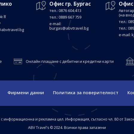
елико
Офис гр. Бургас
Офис
тел.: 0876 604 413
Автогар
(на вхо
№ 8
тел.: 0889 667 759
тел.: 08
9
е-mail:
burgas@abvtravel.bg
тел.: 08
abvtravel.bg
е-mail:
k
е
Онлайн плащане с дебитни и кредитни карти
Фирмени данни
Политика за поверителност
Ко
а с информационна и рекламна цел. Информация, съгласно чл. 80 от Зако
ABV Travel's © 2024. Всички права запазени