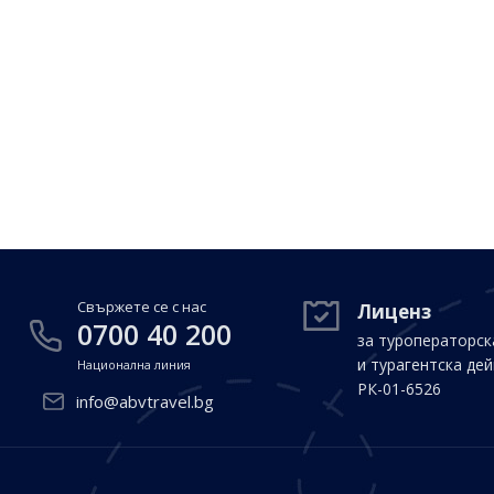
Свържете се с нас
Лиценз
0700 40 200
за туроператорск
и турагентска де
Национална линия
РК-01-6526
info@abvtravel.bg