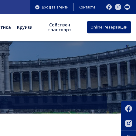
Вход за агенти
Контакти
Собствен
отика
Круизи
Оnline Резервации
транспорт