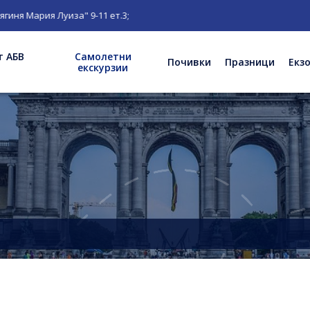
я Мария Луиза" 9-11 ет.3;
т АБВ
Самолетни
Почивки
Празници
Екз
екскурзии