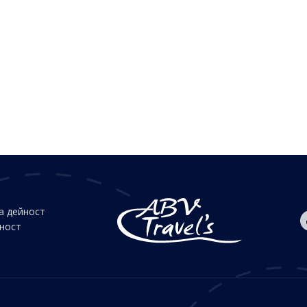
а дейност
йност