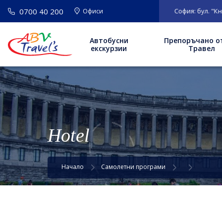
0700 40 200
ВАЖНО
: Нов адрес на офис София: бул. "Княгин
Офиси
Автобусни
Препоръчано о
екскурзии
Травел
Hotel
Начало
Самолетни програми