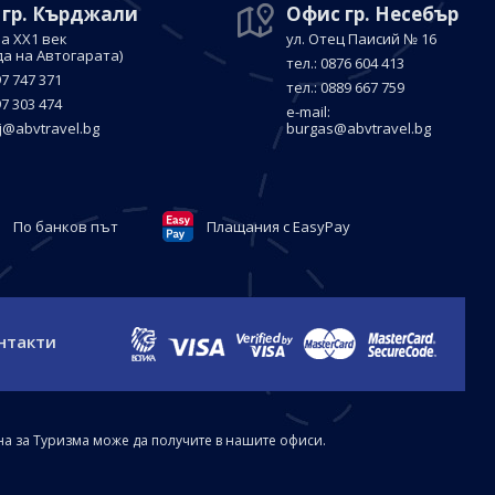
 гр. Кърджали
Офис гр. Несебър
а ХХ1 век
ул. Отец Паисий № 16
да на Автогарата)
тел.: 0876 604 413
97 747 371
тел.: 0889 667 759
97 303 474
е-mail:
j@abvtravel.bg
burgas@abvtravel.bg
По банков път
Плащания с EasyPay
нтакти
на за Туризма може да получите в нашите офиси.