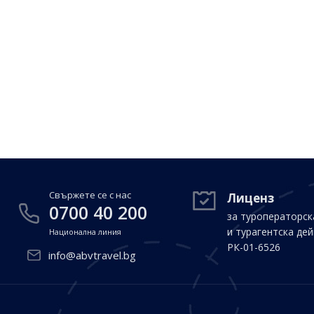
Свържете се с нас
Лиценз
0700 40 200
за туроператорск
и турагентска де
Национална линия
РК-01-6526
info@abvtravel.bg