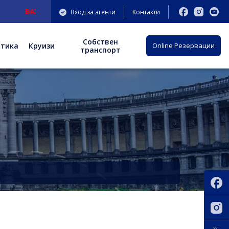
ВАЖНО
: Нов адрес на офис София: бул. "Княгиня Мария Луиза" 9-11 
Вход за агенти
Контакти
Собствен
отика
Круизи
Оnline Резервации
транспорт