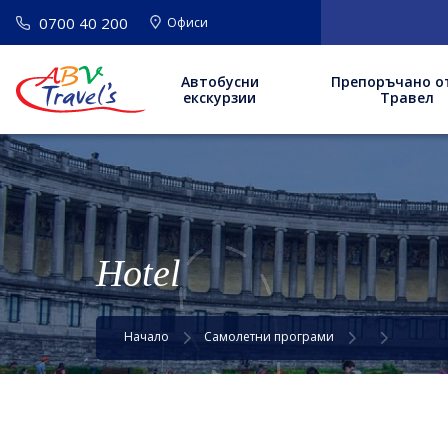
0700 40 200
Офиси
Автобусни
Препоръчано о
екскурзии
Травел
Hotel
Начало
Самолетни програми