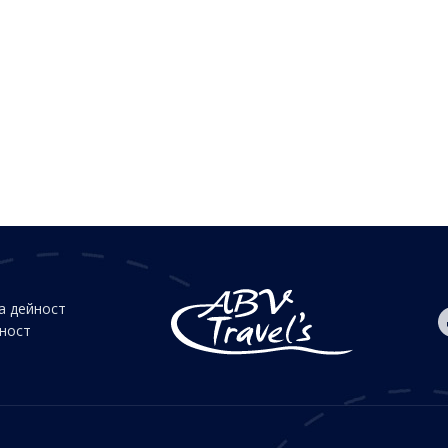
а дейност
йност