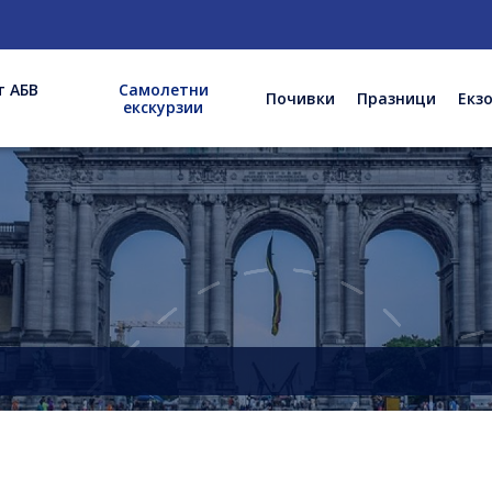
т АБВ
Самолетни
Почивки
Празници
Екз
екскурзии