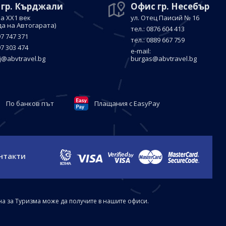
 гр. Кърджали
Офис гр. Несебър
а ХХ1 век
ул. Отец Паисий № 16
да на Автогарата)
тел.: 0876 604 413
97 747 371
тел.: 0889 667 759
97 303 474
е-mail:
j@abvtravel.bg
burgas@abvtravel.bg
По банков път
Плащания с EasyPay
нтакти
на за Туризма може да получите в нашите офиси.