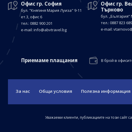
Офис гр. София
Офис гр. В
Търново
бул. "Княгиня Мария Луиза"
9-11
бул. „България“
ет.3, офис 6
тел.: 0887 823 68
тел.: 0882 900 201
е-mail:
vtarnovo@
е-mail:
info@abvtravel.bg
Приемaме плащания
В брой в офисит
За нас
Общи условия
Полезна информация
Уважаеми клиенти, публикациите на този сайт с