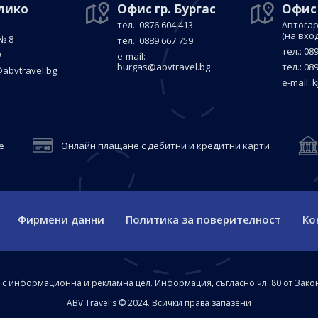
елико
Офис гр. Бургас
Офис
тел.: 0876 604 413
Автогар
(на вхо
№ 8
тел.: 0889 667 759
тел.: 08
9
е-mail:
burgas@abvtravel.bg
тел.: 08
abvtravel.bg
е-mail:
k
е
Онлайн плащане с дебитни и кредитни карти
Фирмени данни
Политика за поверителност
Ко
а с информационна и рекламна цел. Информация, съгласно чл. 80 от Зако
ABV Travel's © 2024. Всички права запазени