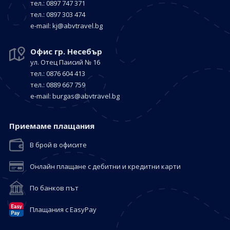
тел.: 0897 747 371
тел.: 0897 303 474
е-mail:
kj@abvtravel.bg
Офис гр. Несебър
ул. Отец Паисий № 16
тел.: 0876 604 413
тел.: 0889 667 759
е-mail:
burgas@abvtravel.bg
Приемaме плащания
В брой в офисите
Онлайн плащане с дебитни и кредитни карти
По банков път
Плащания с EasyPay