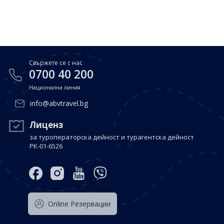
Почивки в Малдиви
Общи условия
Полезна информация
Почивки в Испания
Фирмени данни
Почивки в Италия
Политика за поверителност
Свържете се с нас
Контакти
Почивки в Доминиканска република
0700 40 200
Национална линия
Почивки в Дубай
Вход за агенти
info@abvtravel.bg
Почивка в Мексико
Оnline Резервации
Лиценз
за туроператорска дейност и турагентска дейност
Свържете се с нас
РК-01-6526
0700 40 200
Оnline Резервации