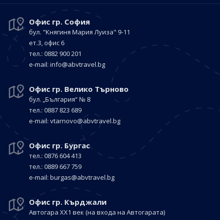
Офис гр. София
бул. "Княгиня Мария Луиза"
9-11
ет.3, офис 6
тел.: 0882 900 201
е-mail:
info@abvtravel.bg
Офис гр. Велико Търново
бул. „България“
№ 8
тел.: 0887 823 689
е-mail:
vtarnovo@abvtravel.bg
Офис гр. Бургас
тел.: 0876 604 413
тел.: 0889 667 759
е-mail:
burgas@abvtravel.bg
Офис гр. Кърджали
Автогара ХХ1 век
(на входа на Автогарата)