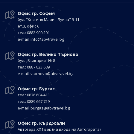
Офис гр. София
бул. "Княгиня Мария Луиза"
9-11
ет.3, офис 6
тел.: 0882 900 201
е-mail:
info@abvtravel.bg
Офис гр. Велико Търново
бул. „България“
№ 8
тел.: 0887 823 689
е-mail:
vtarnovo@abvtravel.bg
Офис гр. Бургас
тел.: 0876 604 413
тел.: 0889 667 759
е-mail:
burgas@abvtravel.bg
Офис гр. Кърджали
Автогара ХХ1 век
(на входа на Автогарата)