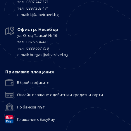
тел.: 0897 747 371
тел.: 0897 303 474
е-mail:
kj@abvtravel.bg
Офис гр. Несебър
ул. Отец Паисий № 16
тел.: 0876 604 413
тел.: 0889 667 759
е-mail:
burgas@abvtravel.bg
Приемaме плащания
В брой в офисите
Онлайн плащане с дебитни и кредитни карти
По банков път
Плащания с EasyPay