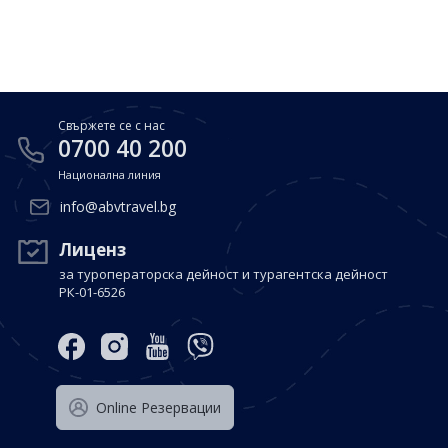
Почивки в Малдиви
Общи условия
Полезна информация
Почивки в Испания
Фирмени данни
Почивки в Италия
Политика за поверителност
Свържете се с нас
Контакти
Почивки в Доминиканска република
0700 40 200
Национална линия
Почивки в Дубай
Вход за агенти
info@abvtravel.bg
Почивка в Мексико
Оnline Резервации
Лиценз
за туроператорска дейност и турагентска дейност
Свържете се с нас
РК-01-6526
0700 40 200
Оnline Резервации