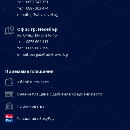
тел.: 0897 747 371
тел.: 0897 303 474
е-mail:
kj@abvtravel.bg
Офис гр. Несебър
ул. Отец Паисий № 16
тел.: 0876 604 413
тел.: 0889 667 759
е-mail:
burgas@abvtravel.bg
Приемaме плащания
В брой в офисите
Онлайн плащане с дебитни и кредитни карти
По банков път
Плащания с EasyPay