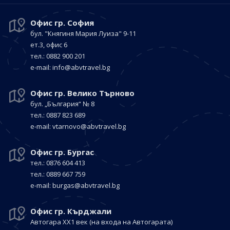
Офис гр. София
бул. "Княгиня Мария Луиза"
9-11
ет.3, офис 6
тел.: 0882 900 201
е-mail:
info@abvtravel.bg
Офис гр. Велико Търново
бул. „България“
№ 8
тел.: 0887 823 689
е-mail:
vtarnovo@abvtravel.bg
Офис гр. Бургас
тел.: 0876 604 413
тел.: 0889 667 759
е-mail:
burgas@abvtravel.bg
Офис гр. Кърджали
Автогара ХХ1 век
(на входа на Автогарата)