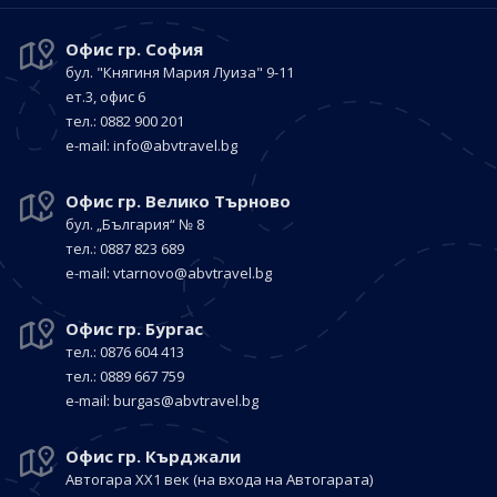
Офис гр. София
бул. "Княгиня Мария Луиза"
9-11
ет.3, офис 6
тел.: 0882 900 201
е-mail:
info@abvtravel.bg
Офис гр. Велико Търново
бул. „България“
№ 8
тел.: 0887 823 689
е-mail:
vtarnovo@abvtravel.bg
Офис гр. Бургас
тел.: 0876 604 413
тел.: 0889 667 759
е-mail:
burgas@abvtravel.bg
Офис гр. Кърджали
Автогара ХХ1 век
(на входа на Автогарата)