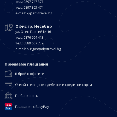
тел.: 0897 747 371
тел.: 0897 303 474
е-mail:
kj@abvtravel.bg
Офис гр. Несебър
ул. Отец Паисий № 16
тел.: 0876 604 413
тел.: 0889 667 759
е-mail:
burgas@abvtravel.bg
Приемaме плащания
В брой в офисите
Онлайн плащане с дебитни и кредитни карти
По банков път
Плащания с EasyPay