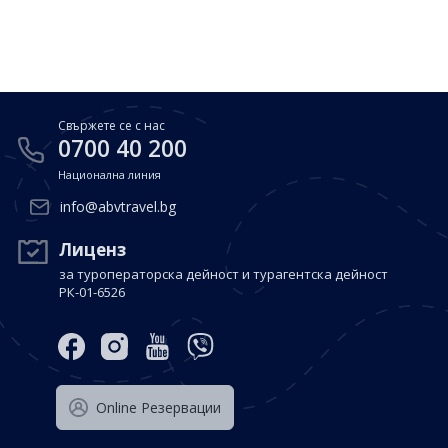
Почивки в Малдиви
Общи условия
Полезна информация
Почивки в Испания
Фирмени данни
Почивки в Италия
Политика за поверителност
Свържете се с нас
Контакти
Почивки в Доминиканска република
0700 40 200
Национална линия
Почивки в Дубай
Вход за агенти
info@abvtravel.bg
Почивка в Мексико
Оnline Резервации
Лиценз
за туроператорска дейност и турагентска дейност
Свържете се с нас
РК-01-6526
0700 40 200
Оnline Резервации