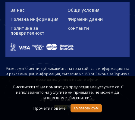
За нас
Общи условия
Полезна информация
Фирмени данни
Политика за
Контакти
поверителност
Уважаеми клиенти, публикациите на този сайт са с информационна
и рекламна цел. Информация, съгласно чл. 80 от Закона за Туризма
може да получите в нашите офиси.
„Бисквитките“ ни помагат да предоставяме услугите си. С
ABV Travel's © 2024. Всички права запазени
използването на услугите ни приемате, че можем да
използваме „бисквитки“.
Изработка на сайт от ProStudio
Прочети повече
Съгласен съм