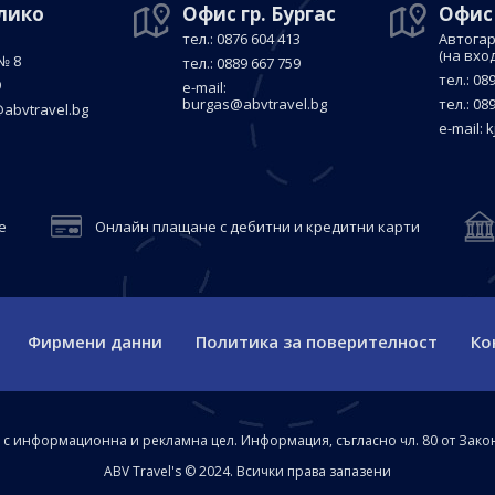
елико
Офис гр. Бургас
Офис
тел.: 0876 604 413
Автогар
(на вхо
№ 8
тел.: 0889 667 759
тел.: 08
9
е-mail:
burgas@abvtravel.bg
тел.: 08
abvtravel.bg
е-mail:
k
е
Онлайн плащане с дебитни и кредитни карти
Фирмени данни
Политика за поверителност
Ко
а с информационна и рекламна цел. Информация, съгласно чл. 80 от Зако
ABV Travel's © 2024. Всички права запазени