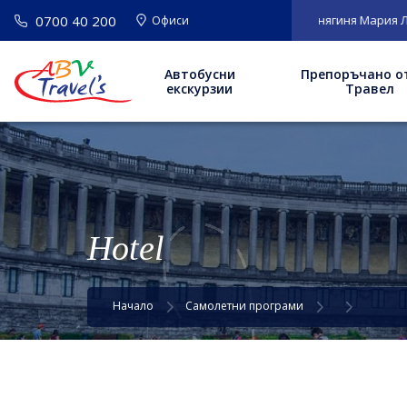
0700 40 200
ВАЖНО
: Нов адрес на офис София: бул. "Княгиня Мария Луиза"
Офиси
Автобусни
Препоръчано о
екскурзии
Травел
Hotel
Начало
Самолетни програми