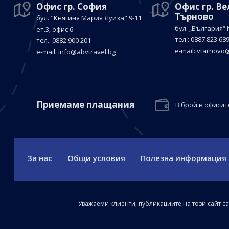
Офис гр. София
Офис гр. В
Търново
бул. "Княгиня Мария Луиза"
9-11
бул. „България“
ет.3, офис 6
тел.: 0887 823 68
тел.: 0882 900 201
е-mail:
vtarnovo@
е-mail:
info@abvtravel.bg
Приемaме плащания
В брой в офисит
За нас
Общи условия
Полезна информация
Уважаеми клиенти, публикациите на този сайт с