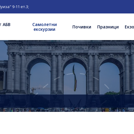
 9-11 ет.3;
т АБВ
Самолетни
Почивки
Празници
Екз
екскурзии