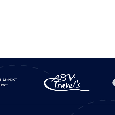
а дейност
йност