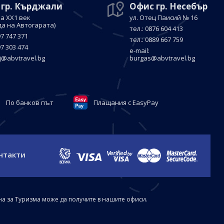
 гр. Кърджали
Офис гр. Несебър
а ХХ1 век
ул. Отец Паисий № 16
да на Автогарата)
тел.: 0876 604 413
97 747 371
тел.: 0889 667 759
97 303 474
е-mail:
j@abvtravel.bg
burgas@abvtravel.bg
По банков път
Плащания с EasyPay
нтакти
на за Туризма може да получите в нашите офиси.