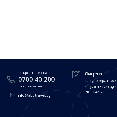
Свържете се с нас
Лиценз
0700 40 200
за туроператорск
и турагентска де
Национална линия
РК-01-6526
info@abvtravel.bg