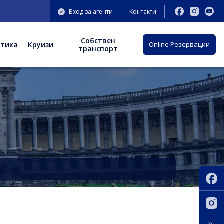
Вход за агенти
Контакти
Собствен
отика
Круизи
Оnline Резервации
транспорт