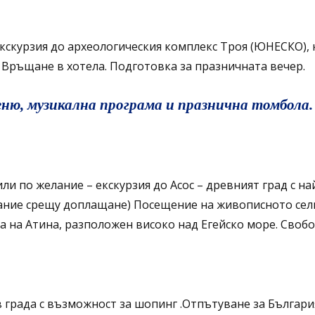
кскурзия до археологическия комплекс Троя (ЮНЕСКО), 
. Връщане в хотела. Подготовка за празничната вечер.
меню, музикална програма и празнична томбола
ли по желание – екскурзия до Асос – древният град с на
ние срещу доплащане) Посещение на живописното селищ
 на Атина, разположен високо над Егейско море. Свобо
 града с възможност за шопинг .Отпътуване за Българи