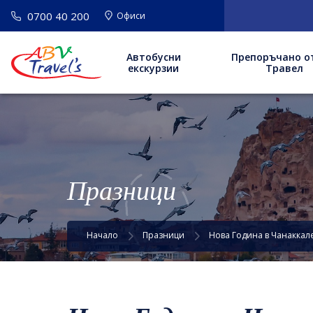
0700 40 200
ВАЖНО
: Н
Офиси
Автобусни
Препоръчано о
екскурзии
Травел
Празници
Начало
Празници
Новa Година в Чанаккале