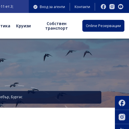
Вход за агенти
Контакти
Собствен
отика
Круизи
Оnline Резервации
транспорт
себър, Бургас