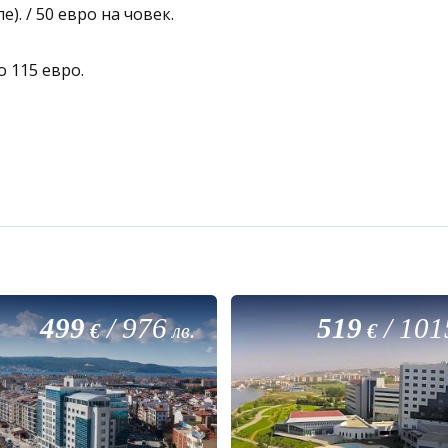
). / 50 евро на човек.
о 115 евро.
499
/
976
519
/
101
€
лв.
€