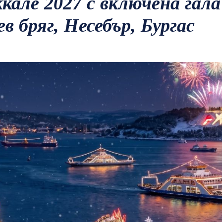
кале 2027 с включена гала
в бряг, Несебър, Бургас