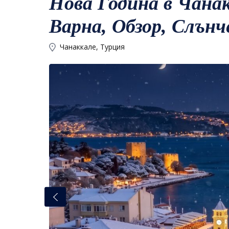
Новa Година в Чанак
Варна, Обзор, Слънче
Чанаккале, Турция