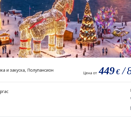
449
/
ка и закуска, Полупансион
€
Цена от
ргас