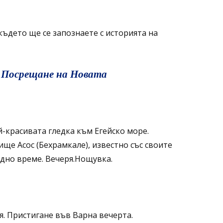
където ще се запознаете с историята на
. Посрещане на Новата
й-красивата гледка към Егейско море.
е Асос (Бехрамкале), известно със своите
дно време. Вечеря.Нощувка.
я. Пристигане във Варна вечерта.