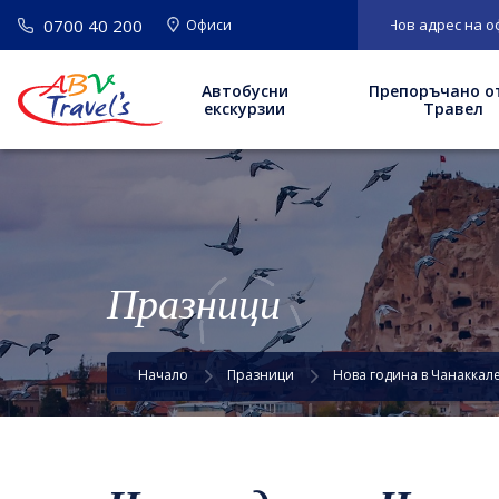
0700 40 200
ВАЖНО
: Нов адрес на офис София: бул.
Офиси
Автобусни
Препоръчано о
екскурзии
Травел
Празници
Начало
Празници
Нова година в Чанаккале