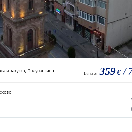
359
/
ка и закуска, Полупансион
€
Цена от
асково