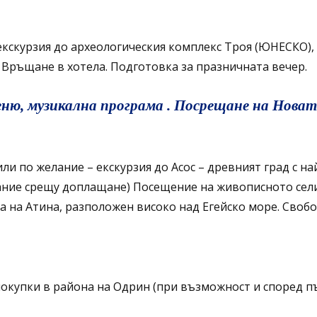
екскурзия до археологическия комплекс Троя (ЮНЕСКО), 
. Връщане в хотела. Подготовка за празничната вечер.
еню, музикална програма . Посрещане на Нова
ли по желание – екскурзия до Асос – древният град с на
ние срещу доплащане) Посещение на живописното селищ
 на Атина, разположен високо над Егейско море. Свобо
покупки в района на Одрин (при възможност и според п