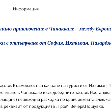
Информация
но приключение в Чанаккале – между Европа
вки с отпътуване от София, Ихтиман, Пазардж
асове. Възможност за качване на туристи от Ихтиман, 
тигане в Чанаккале в следобедните часове. Настаняван
лащане) пешеходна разходка по крайбрежната алея, ча
в реквизит от продукцията „Троя“. Вечеря.Нощувка.