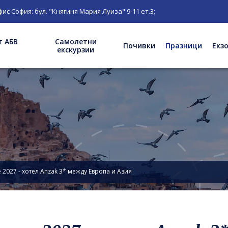
 "Княгиня Мария Луиза" 9-11 ет.3;
т АБВ
Самолетни
Почивки
Празници
Екз
екскурзии
 2027 - хотел Anzak 3* между Европа и Азия