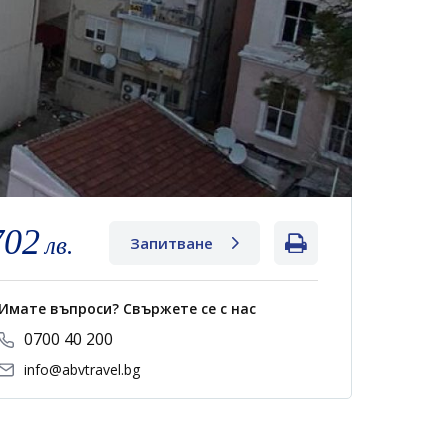
702
лв.
Запитване
Имате въпроси? Свържете се с нас
0700 40 200
info@abvtravel.bg