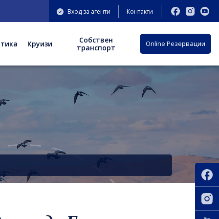
Вход за агенти
Контакти
Собствен
отика
Круизи
Оnline Резервации
транспорт