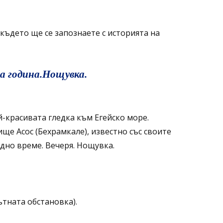
където ще се запознаете с историята на
та година.Нощувка.
й-красивата гледка към Егейско море.
е Асос (Бехрамкале), известно със своите
дно време. Вечеря. Нощувка.
ътната обстановка).