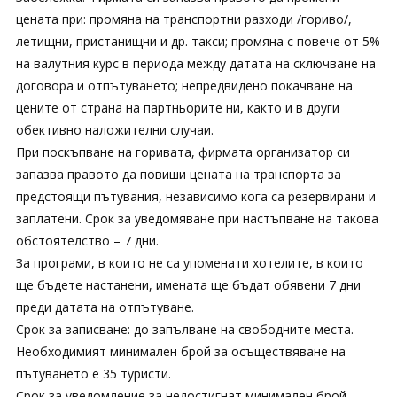
цената при: промяна на транспортни разходи /гориво/,
летищни, пристанищни и др. такси; промяна с повече от 5%
на валутния курс в периода между датата на сключване на
договора и отпътуването; непредвидено покачване на
цените от страна на партньорите ни, както и в други
обективно наложителни случаи.
При поскъпване на горивата, фирмата организатор си
запазва правото да повиши цената на транспорта за
предстоящи пътувания, независимо кога са резервирани и
заплатени. Срок за уведомяване при настъпване на такова
обстоятелство – 7 дни.
За програми, в които не са упоменати хотелите, в които
ще бъдете настанени, имената ще бъдат обявени 7 дни
преди датата на отпътуване.
Срок за записване: до запълване на свободните места.
Необходимият минимален брой за осъществяване на
пътуването е 35 туристи.
Срок за уведомление за недостигнат минимален брой