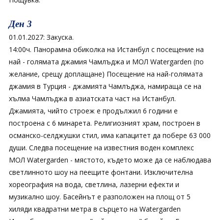
Ден 3
01.01.2027: Закуска.
14:00ч. Панорамна обиколка на Истанбул с посещение на
най - голямата джамия Чамлъджа и МОЛ Watergarden (по
желание, срещу доплащане) Посещение на най-голямата
джамия в Турция - джамията Чамлъджа, намираща се на
хълма Чамлъджа в азиатската част на Истанбул.
Джамията, чийто строеж е продължил 6 години е
построена с 6 минарета. Религиозният храм, построен в
османско-селджушки стил, има капацитет да побере 63 000
души. Следва посещение на известния воден комплекс
МОЛ Watergarden - мястото, където може да се наблюдава
светлинното шоу на пеещите фонтани. Изключителна
хореография на вода, светлина, лазерни ефекти и
музикално шоу. Басейнът е разположен на площ от 5
хиляди квадратни метра в сърцето на Watergarden