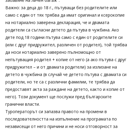
забавяне на личен багаж".
Важно: за деца до 18 г., пътуващи без родителите или
само с един от тях трябва да имат оригинал и ксерокопие
на нотариално заверена декларация, че и двамата
родители са съгласни детето да пътува в чужбина. Ако
дете под 18 години пътува само с един от родителите си
(или с друг придружител, различен от родител), той трябва
да носи нотариално заверено пълномощно от
непътуващия родител + копие от него (а ако пътува с друг
придружител – и от двамата родители) за излизане на
детето в чужбина (в случай че детето пътува с двамата си
родители, но те са с различни фамилии, те трябва да
предоставят акта за раждане на детето, както и копие от
него). Този документ ще послужи пред българските
гранични власти.
Туроператорът си запазва правото на промени в
последователността на изпълнение на програмата по
независещи от него причини и не носи отговорност за