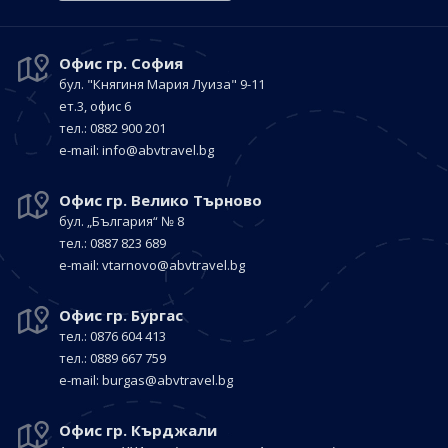
Офис гр. София
бул. "Княгиня Мария Луиза"
9-11
ет.3, офис 6
тел.: 0882 900 201
е-mail:
info@abvtravel.bg
Офис гр. Велико Търново
бул. „България“
№ 8
тел.: 0887 823 689
е-mail:
vtarnovo@abvtravel.bg
Офис гр. Бургас
тел.: 0876 604 413
тел.: 0889 667 759
е-mail:
burgas@abvtravel.bg
Офис гр. Кърджали