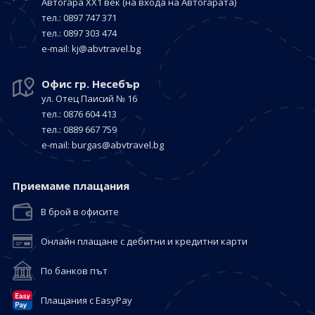
Автогара ХХ1 век
(на входа на Автогарата)
тел.: 0897 747 371
тел.: 0897 303 474
е-mail:
kj@abvtravel.bg
Офис гр. Несебър
ул. Отец Паисий № 16
тел.: 0876 604 413
тел.: 0889 667 759
е-mail:
burgas@abvtravel.bg
Приемaме плащания
В брой в офисите
Онлайн плащане с дебитни и кредитни карти
По банков път
Плащания с EasyPay