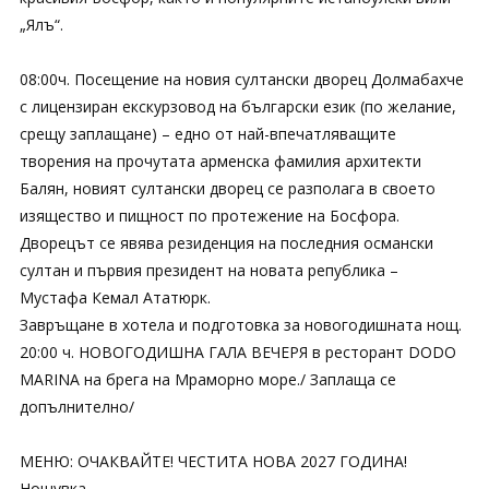
„Ялъ“.
08:00ч. Посещение на новия султански дворец Долмабахче
с лицензиран екскурзовод на български език (по желание,
срещу заплащане) – едно от най-впечатляващите
творения на прочутата арменска фамилия архитекти
Балян, новият султански дворец се разполага в своето
изящество и пищност по протежение на Босфора.
Дворецът се явява резиденция на последния османски
султан и първия президент на новата република –
Мустафа Кемал Ататюрк.
Завръщане в хотела и подготовка за новогодишната нощ.
20:00 ч. НОВОГОДИШНА ГАЛА ВЕЧЕРЯ в ресторант DODO
MARINA на брега на Мраморно море./ Заплаща се
допълнително/
МЕНЮ: ОЧАКВАЙТЕ! ЧЕСТИТА НОВА 2027 ГОДИНА!
Нощувка.