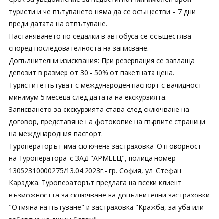
туристи и че пътуването няма да се осъществи – 7 дни
преди датата на отпътуване.
Настаняването по седалки в автобуса се осъщестява
според последователноста на записване.
Допълнителни изисквания: При резервация се заплаща
депозит в размер от 30 - 50% от пакетната цена.
Tуристите пътуват с международен паспорт с валидност
минимум 5 месеца след датата на екскурзията.
Записването за екскурзията става след сключване на
договор, представяне на фотокопие на първите страници
на международния паспорт.
Туроператорът има сключена застраховка 'Отговорност
на Туроператора' с ЗАД "АРМЕЕЦ", полица номер
13052310000275/13.04.2023г.- гр. София, ул. Стефан
Караджа. Туроператорът предлага на всеки клиент
възможността за сключване на допълнителни застраховки
"Отмяна на пътуване" и застраховка "Кражба, загуба или