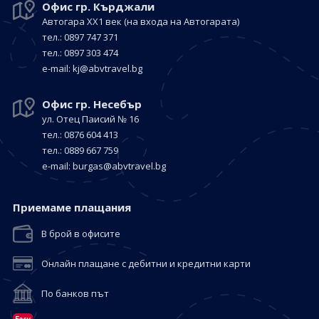
Офис гр. Кърджали
Автогара ХХ1 век
(на входа на Автогарата)
тел.: 0897 747 371
тел.: 0897 303 474
е-mail:
kj@abvtravel.bg
Офис гр. Несебър
ул. Отец Паисий № 16
тел.: 0876 604 413
тел.: 0889 667 759
е-mail:
burgas@abvtravel.bg
Приемaме плащания
В брой в офисите
Онлайн плащане с дебитни и кредитни карти
По банков път