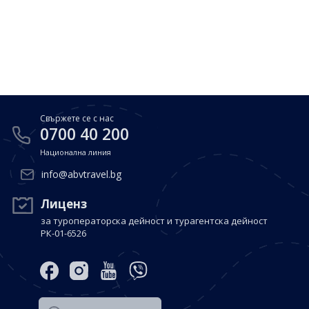
Почивки в Малдиви
Общи условия
Полезна информация
Почивки в Испания
Фирмени данни
Почивки в Италия
Политика за поверителност
Контакти
Почивки в Доминиканска република
Свържете се с нас
Почивки в Дубай
Вход за агенти
0700 40 200
Почивка в Мексико
Национална линия
Оnline Резервации
info@abvtravel.bg
Свържете се с нас
Лиценз
0700 40 200
за туроператорска дейност и турагентска дейност
РК-01-6526