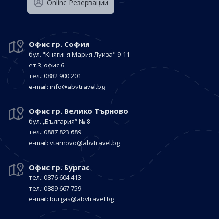
Оnline Резервации
Офис гр. София
бул. "Княгиня Мария Луиза"
9-11
ет.3, офис 6
тел.: 0882 900 201
е-mail:
info@abvtravel.bg
Офис гр. Велико Търново
бул. „България“
№ 8
тел.: 0887 823 689
е-mail:
vtarnovo@abvtravel.bg
Офис гр. Бургас
тел.: 0876 604 413
тел.: 0889 667 759
е-mail:
burgas@abvtravel.bg