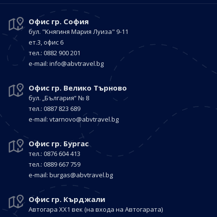
Офис гр. София
бул. "Княгиня Мария Луиза"
9-11
ет.3, офис 6
тел.: 0882 900 201
е-mail:
info@abvtravel.bg
Офис гр. Велико Търново
бул. „България“
№ 8
тел.: 0887 823 689
е-mail:
vtarnovo@abvtravel.bg
Офис гр. Бургас
тел.: 0876 604 413
тел.: 0889 667 759
е-mail:
burgas@abvtravel.bg
Офис гр. Кърджали
Автогара ХХ1 век
(на входа на Автогарата)