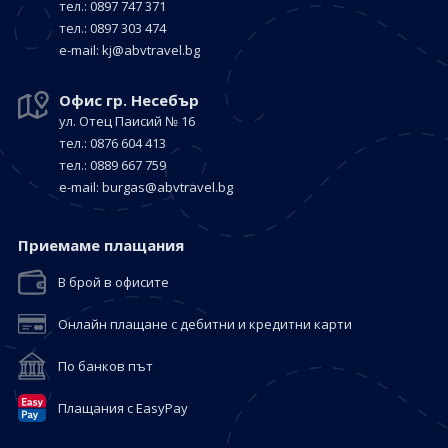
тел.: 0897 747 371
тел.: 0897 303 474
е-mail:
kj@abvtravel.bg
Офис гр. Несебър
ул. Отец Паисий № 16
тел.: 0876 604 413
тел.: 0889 667 759
е-mail:
burgas@abvtravel.bg
Приемaме плащания
В брой в офисите
Онлайн плащане с дебитни и кредитни карти
По банков път
Плащания с EasyPay