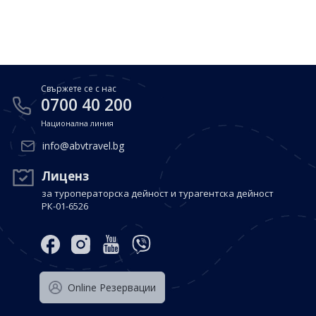
Почивки в Малдиви
Общи условия
Полезна информация
Почивки в Испания
Фирмени данни
Почивки в Италия
Политика за поверителност
Свържете се с нас
Контакти
Почивки в Доминиканска република
0700 40 200
Национална линия
Почивки в Дубай
Вход за агенти
info@abvtravel.bg
Почивка в Мексико
Оnline Резервации
Лиценз
за туроператорска дейност и турагентска дейност
Свържете се с нас
РК-01-6526
0700 40 200
Оnline Резервации