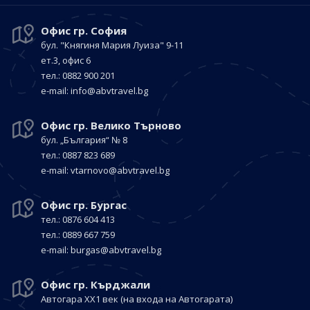
Офис гр. София
бул. "Княгиня Мария Луиза"
9-11
ет.3, офис 6
тел.: 0882 900 201
е-mail:
info@abvtravel.bg
Офис гр. Велико Търново
бул. „България“
№ 8
тел.: 0887 823 689
е-mail:
vtarnovo@abvtravel.bg
Офис гр. Бургас
тел.: 0876 604 413
тел.: 0889 667 759
е-mail:
burgas@abvtravel.bg
Офис гр. Кърджали
Автогара ХХ1 век
(на входа на Автогарата)