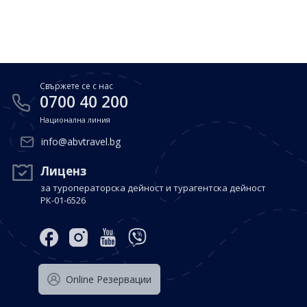
Почивки в Малдиви
Общи условия
Полезна информация
Почивки в Испания
Фирмени данни
Почивки в Италия
Политика за поверителност
Свържете се с нас
Контакти
Почивки в Доминиканска република
0700 40 200
Национална линия
Почивки в Дубай
Вход за агенти
info@abvtravel.bg
Почивка в Мексико
Оnline Резервации
Лиценз
за туроператорска дейност и турагентска дейност
Свържете се с нас
РК-01-6526
0700 40 200
Оnline Резервации