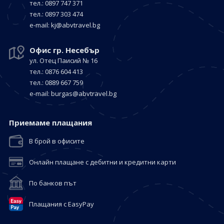
тел.: 0897 747 371
тел.: 0897 303 474
е-mail:
kj@abvtravel.bg
Офис гр. Несебър
ул. Отец Паисий № 16
тел.: 0876 604 413
тел.: 0889 667 759
е-mail:
burgas@abvtravel.bg
Приемaме плащания
В брой в офисите
Онлайн плащане с дебитни и кредитни карти
По банков път
Плащания с EasyPay