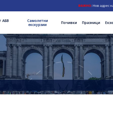
ВАЖНО
: Нов адрес на офи
т АБВ
Самолетни
Почивки
Празници
Екз
екскурзии