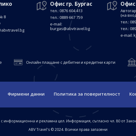
елико
Офис гр. Бургас
Офис
тел.: 0876 604 413
Автогар
(на вхо
№ 8
тел.: 0889 667 759
тел.: 08
9
е-mail:
burgas@abvtravel.bg
тел.: 08
abvtravel.bg
е-mail:
k
е
Онлайн плащане с дебитни и кредитни карти
Фирмени данни
Политика за поверителност
Ко
а с информационна и рекламна цел. Информация, съгласно чл. 80 от Зако
ABV Travel's © 2024. Всички права запазени