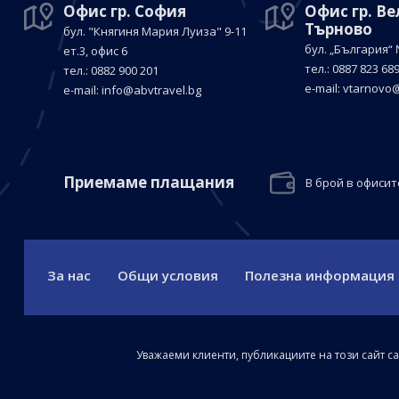
Офис гр. София
Офис гр. В
Търново
бул. "Княгиня Мария Луиза"
9-11
бул. „България“
ет.3, офис 6
тел.: 0887 823 68
тел.: 0882 900 201
е-mail:
vtarnovo@
е-mail:
info@abvtravel.bg
Приемaме плащания
В брой в офисит
За нас
Общи условия
Полезна информация
Уважаеми клиенти, публикациите на този сайт с