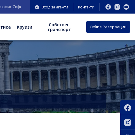
с София: бул. "Княгиня Мария Луиза" 9-11 ет.3;
Вход за агенти
Контакти
Собствен
отика
Круизи
Оnline Резервации
транспорт