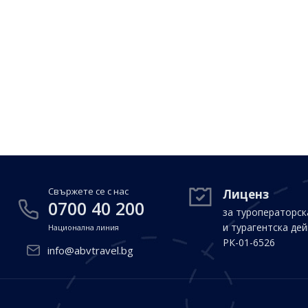
Свържете се с нас
Лиценз
0700 40 200
за туроператорск
и турагентска де
Национална линия
РК-01-6526
info@abvtravel.bg