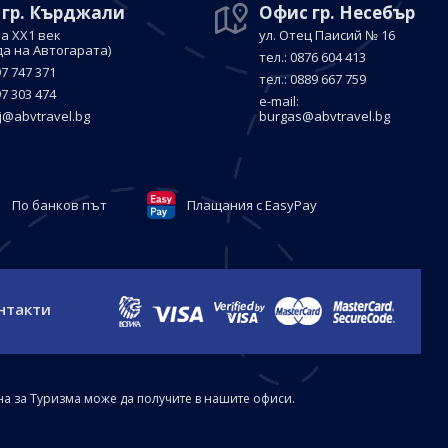
 гр. Кърджали
Офис гр. Несебър
а ХХ1 век
ул. Отец Паисий № 16
да на Автогарата)
тел.: 0876 604 413
97 747 371
тел.: 0889 667 759
97 303 474
е-mail:
j@abvtravel.bg
burgas@abvtravel.bg
По банков път
Плащания с EasyPay
нтакти
на за Туризма може да получите в нашите офиси.