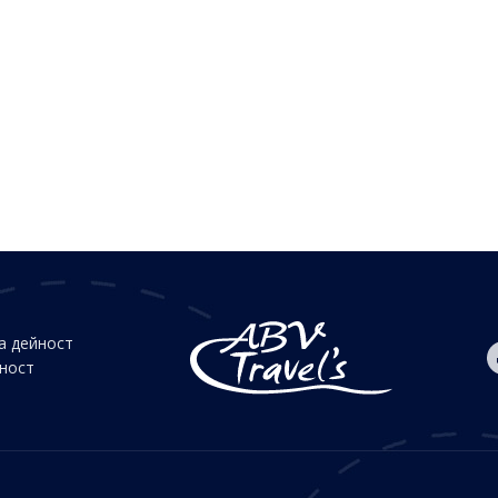
а дейност
йност