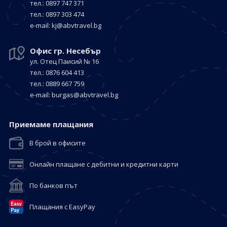
тел.: 0897 747 371
тел.: 0897 303 474
е-mail:
kj@abvtravel.bg
Офис гр. Несебър
ул. Отец Паисий № 16
тел.: 0876 604 413
тел.: 0889 667 759
е-mail:
burgas@abvtravel.bg
Приемaме плащания
В брой в офисите
Онлайн плащане с дебитни и кредитни карти
По банков път
Плащания с EasyPay