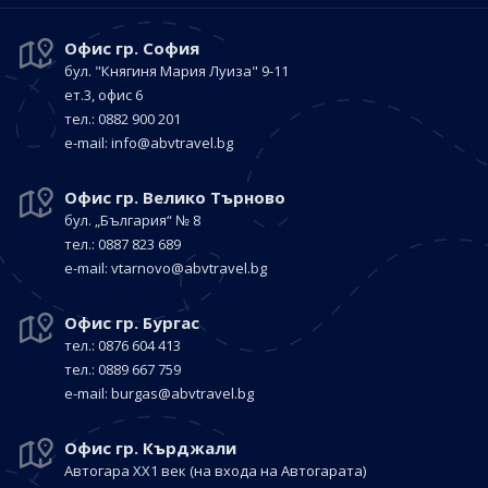
Офис гр. София
бул. "Княгиня Мария Луиза"
9-11
ет.3, офис 6
тел.: 0882 900 201
е-mail:
info@abvtravel.bg
Офис гр. Велико Търново
бул. „България“
№ 8
тел.: 0887 823 689
е-mail:
vtarnovo@abvtravel.bg
Офис гр. Бургас
тел.: 0876 604 413
тел.: 0889 667 759
е-mail:
burgas@abvtravel.bg
Офис гр. Кърджали
Автогара ХХ1 век
(на входа на Автогарата)