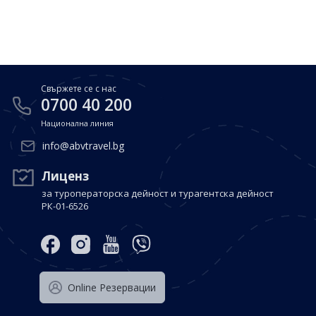
Почивки в Малдиви
Общи условия
Полезна информация
Почивки в Испания
Фирмени данни
Почивки в Италия
Политика за поверителност
Свържете се с нас
Контакти
Почивки в Доминиканска република
0700 40 200
Национална линия
Почивки в Дубай
Вход за агенти
info@abvtravel.bg
Почивка в Мексико
Оnline Резервации
Лиценз
за туроператорска дейност и турагентска дейност
Свържете се с нас
РК-01-6526
0700 40 200
Оnline Резервации