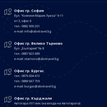
Офис гр. София
бул. "Княгиня Мария Луиза"
9-11
ет.3, офис 6
тел.: 0882 900 201
е-mail:
info@abvtravel.bg
Офис гр. Велико Търново
бул. „България“
№ 8
тел.: 0887 823 689
е-mail:
vtarnovo@abvtravel.bg
Офис гр. Бургас
тел.: 0876 604 413
тел.: 0889 667 759
е-mail:
burgas@abvtravel.bg
Офис гр. Кърджали
Автогара ХХ1 век
(на входа на Автогарата)