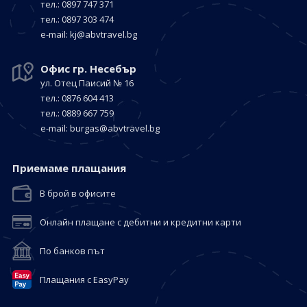
тел.: 0897 747 371
тел.: 0897 303 474
е-mail:
kj@abvtravel.bg
Офис гр. Несебър
ул. Отец Паисий № 16
тел.: 0876 604 413
тел.: 0889 667 759
е-mail:
burgas@abvtravel.bg
Приемaме плащания
В брой в офисите
Онлайн плащане с дебитни и кредитни карти
По банков път
Плащания с EasyPay