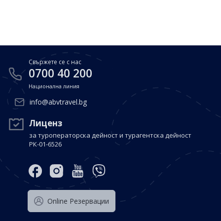
Почивки в Малдиви
Общи условия
Полезна информация
Почивки в Испания
Фирмени данни
Почивки в Италия
Политика за поверителност
Свържете се с нас
Контакти
Почивки в Доминиканска република
0700 40 200
Национална линия
Почивки в Дубай
Вход за агенти
info@abvtravel.bg
Почивка в Мексико
Оnline Резервации
Лиценз
за туроператорска дейност и турагентска дейност
Свържете се с нас
РК-01-6526
0700 40 200
Оnline Резервации