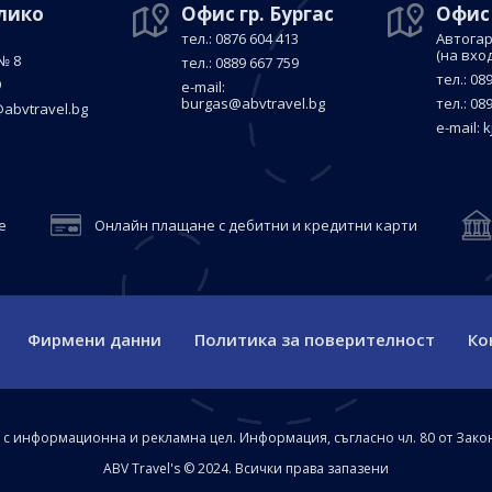
елико
Офис гр. Бургас
Офис
тел.: 0876 604 413
Автогар
(на вхо
№ 8
тел.: 0889 667 759
тел.: 08
9
е-mail:
burgas@abvtravel.bg
тел.: 08
abvtravel.bg
е-mail:
k
е
Онлайн плащане с дебитни и кредитни карти
Фирмени данни
Политика за поверителност
Ко
а с информационна и рекламна цел. Информация, съгласно чл. 80 от Зако
ABV Travel's © 2024. Всички права запазени