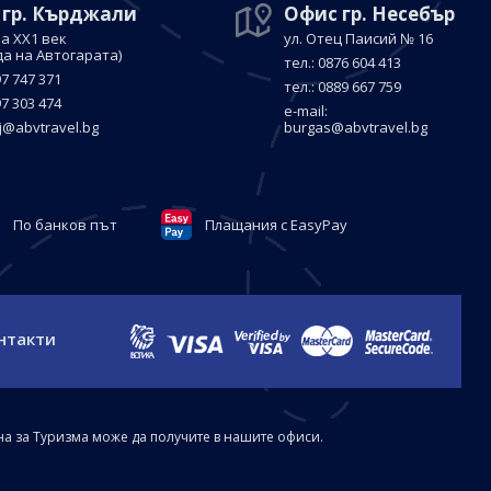
 гр. Кърджали
Офис гр. Несебър
а ХХ1 век
ул. Отец Паисий № 16
да на Автогарата)
тел.: 0876 604 413
97 747 371
тел.: 0889 667 759
97 303 474
е-mail:
j@abvtravel.bg
burgas@abvtravel.bg
По банков път
Плащания с EasyPay
нтакти
на за Туризма може да получите в нашите офиси.