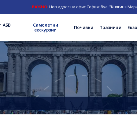
ВАЖНО
: Нов адрес на офис София: бул. "Княгиня Мария Луи
т АБВ
Самолетни
Почивки
Празници
Екз
екскурзии