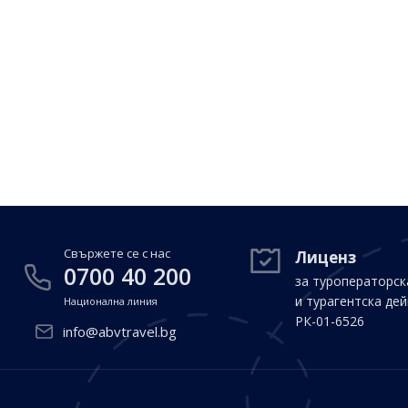
Свържете се с нас
Лиценз
0700 40 200
за туроператорск
и турагентска де
Национална линия
РК-01-6526
info@abvtravel.bg