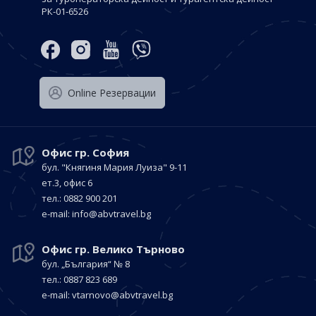
РК-01-6526
Оnline Резервации
Офис гр. София
бул. "Княгиня Мария Луиза"
9-11
ет.3, офис 6
тел.: 0882 900 201
е-mail:
info@abvtravel.bg
Офис гр. Велико Търново
бул. „България“
№ 8
тел.: 0887 823 689
е-mail:
vtarnovo@abvtravel.bg