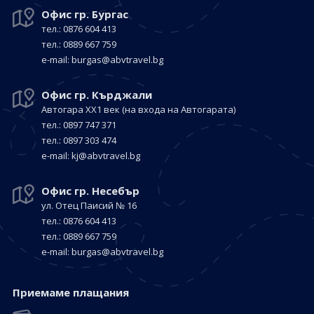
Офис гр. Бургас
тел.: 0876 604 413
тел.: 0889 667 759
е-mail:
burgas@abvtravel.bg
Офис гр. Кърджали
Автогара ХХ1 век
(на входа на Автогарата)
тел.: 0897 747 371
тел.: 0897 303 474
е-mail:
kj@abvtravel.bg
Офис гр. Несебър
ул. Отец Паисий № 16
тел.: 0876 604 413
тел.: 0889 667 759
е-mail:
burgas@abvtravel.bg
Приемaме плащания