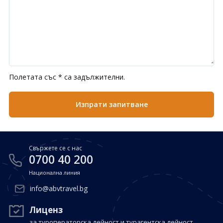
Полетата със * са задължителни.
Свържете се с нас
0700 40 200
Национална линия
info@abvtravel.bg
Лиценз
за туроператорска дейност и турагентска дейност