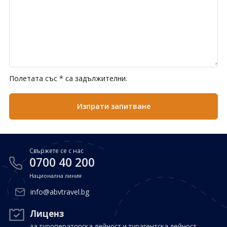
Полетата със * са задължителни.
Свържете се с нас
0700 40 200
Национална линия
info@abvtravel.bg
Лиценз
за туроператорска дейност и турагентска дейност