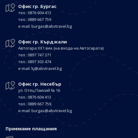
Офис гр. Бургас
тел.: 0876 604 413
тел.: 0889 667 759
е-mail:
burgas@abvtravel.bg
Офис гр. Кърджали
Автогара ХХ1 век
(на входа на Автогарата)
тел.: 0897 747 371
тел.: 0897 303 474
е-mail:
kj@abvtravel.bg
Офис гр. Несебър
ул. Отец Паисий № 16
тел.: 0876 604 413
тел.: 0889 667 759
е-mail:
burgas@abvtravel.bg
Приемaме плащания