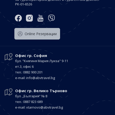
РК-01-6526
Оnline Резервации
Офис гр. София
бул. "Княгиня Мария Луиза"
9-11
ет.3, офис 6
тел.: 0882 900 201
е-mail:
info@abvtravel.bg
Офис гр. Велико Търново
бул. „България“
№ 8
тел.: 0887 823 689
е-mail:
vtarnovo@abvtravel.bg