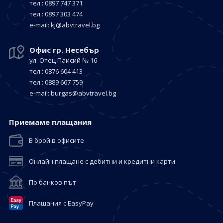
тел.: 0897 747 371
тел.: 0897 303 474
е-mail:
kj@abvtravel.bg
Офис гр. Несебър
ул. Отец Паисий № 16
тел.: 0876 604 413
тел.: 0889 667 759
е-mail:
burgas@abvtravel.bg
Приемaме плащания
В брой в офисите
Онлайн плащане с дебитни и кредитни карти
По банков път
Плащания с EasyPay