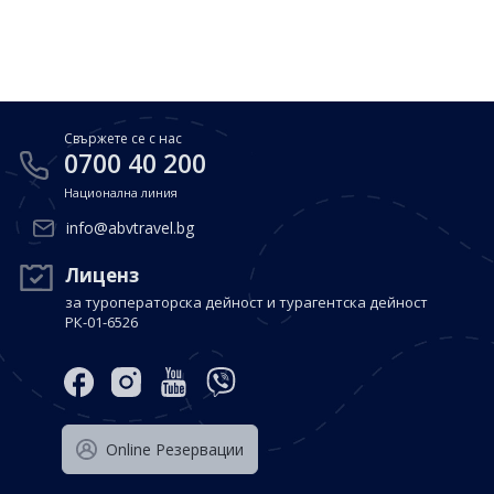
Почивки в Малдиви
Общи условия
Полезна информация
Почивки в Испания
Фирмени данни
Почивки в Италия
Политика за поверителност
Свържете се с нас
Контакти
Почивки в Доминиканска република
0700 40 200
Национална линия
Почивки в Дубай
Вход за агенти
info@abvtravel.bg
Почивка в Мексико
Оnline Резервации
Лиценз
за туроператорска дейност и турагентска дейност
Свържете се с нас
РК-01-6526
0700 40 200
Оnline Резервации