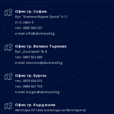
Офис гр. София
бул. "Княгиня Мария Луиза"
9-11
ет.3, офис 6
тел.: 0882 900 201
е-mail:
info@abvtravel.bg
Офис гр. Велико Търново
бул. „България“
№ 8
тел.: 0887 823 689
е-mail:
vtarnovo@abvtravel.bg
Офис гр. Бургас
тел.: 0876 604 413
тел.: 0889 667 759
е-mail:
burgas@abvtravel.bg
Офис гр. Кърджали
Автогара ХХ1 век
(на входа на Автогарата)