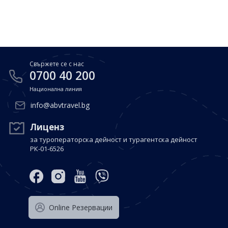
Почивки в Малдиви
Общи условия
Полезна информация
Почивки в Испания
Фирмени данни
Почивки в Италия
Политика за поверителност
Свържете се с нас
Контакти
Почивки в Доминиканска република
0700 40 200
Национална линия
Почивки в Дубай
Вход за агенти
info@abvtravel.bg
Почивка в Мексико
Оnline Резервации
Лиценз
за туроператорска дейност и турагентска дейност
Свържете се с нас
РК-01-6526
0700 40 200
Оnline Резервации