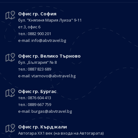
Офис гр. София
бул. "Княгиня Мария Луиза"
9-11
ет.3, офис 6
тел.: 0882 900 201
е-mail:
info@abvtravel.bg
Офис гр. Велико Търново
бул. „България“
№ 8
тел.: 0887 823 689
е-mail:
vtarnovo@abvtravel.bg
Офис гр. Бургас
тел.: 0876 604 413
тел.: 0889 667 759
е-mail:
burgas@abvtravel.bg
Офис гр. Кърджали
Автогара ХХ1 век
(на входа на Автогарата)