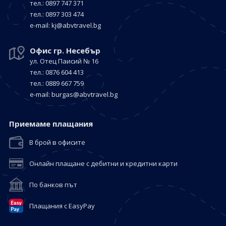
тел.: 0897 747 371
тел.: 0897 303 474
е-mail:
kj@abvtravel.bg
Офис гр. Несебър
ул. Отец Паисий № 16
тел.: 0876 604 413
тел.: 0889 667 759
е-mail:
burgas@abvtravel.bg
Приемaме плащания
В брой в офисите
Онлайн плащане с дебитни и кредитни карти
По банков път
Плащания с EasyPay