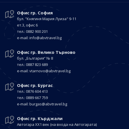
Офис гр. София
бул. "Княгиня Мария Луиза"
9-11
ет.3, офис 6
тел.: 0882 900 201
е-mail:
info@abvtravel.bg
Офис гр. Велико Търново
бул. „България“
№ 8
тел.: 0887 823 689
е-mail:
vtarnovo@abvtravel.bg
Офис гр. Бургас
тел.: 0876 604 413
тел.: 0889 667 759
е-mail:
burgas@abvtravel.bg
Офис гр. Кърджали
Автогара ХХ1 век
(на входа на Автогарата)